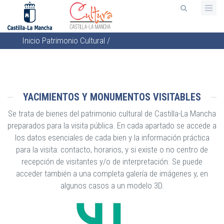
Pasar
al
contenido
Inicio
Patrimonio Cultural
/
principal
Sobrescribir
enlaces
de
ayuda
YACIMIENTOS Y MONUMENTOS VISITABLES
a
Se trata de bienes del patrimonio cultural de Castilla-La Mancha
la
preparados para la visita pública. En cada apartado se accede a
navegación
los datos esenciales de cada bien y la información práctica
para la visita: contacto, horarios, y si existe o no centro de
recepción de visitantes y/o de interpretación. Se puede
acceder también a una completa galería de imágenes y, en
algunos casos a un modelo 3D.