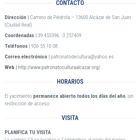
CONTACTO
Dirección |
Camino de Piédrola – 13600 Alcázar de San Juan
(Ciudad Real).
Coordenadas |
39.453396, -3.257409
Teléfonos |
926 55 10 08
Correo electrónico |
patronatodecultura@yahoo.es
Web |
http://www.patronatoculturaalcazar.org/
HORARIOS
El yacimiento
permanece abierto todos los días del año
, sin
restricción de acceso.
VISITA
PLANIFICA TU VISITA
La cantera C5 se localiza a 7 kilómetros al norte del núcleo