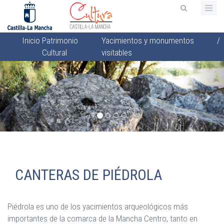
Pasar
al
contenido
Inicio
Patrimonio
Yacimientos y monumentos
/
principal
Sobrescribir
Cultural
visitables
enlaces
Anterior
Sigu
de
ayuda
a
la
navegación
CANTERAS DE PIÉDROLA
Piédrola es uno de los yacimientos arqueológicos más
importantes de la comarca de la Mancha Centro, tanto en