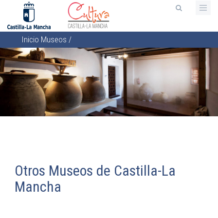
Pasar
al
contenido
Inicio
Museos
/
principal
Sobrescribir
enlaces
de
ayuda
a
la
navegación
Otros Museos de Castilla-La
Mancha