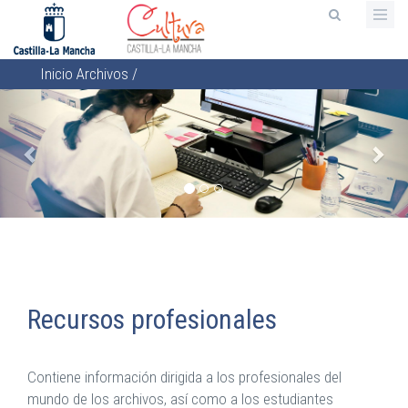
Pasar
al
contenido
Inicio
Archivos
/
principal
Sobrescribir
Anterior
Sigu
enlaces
de
ayuda
a
la
navegación
Recursos profesionales
Contiene información dirigida a los profesionales del
mundo de los archivos, así como a los estudiantes