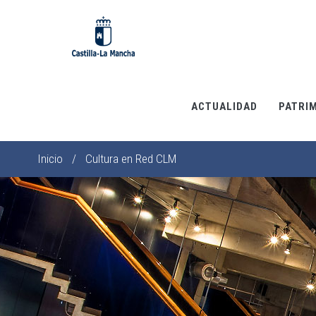
Pasar
al
contenido
principal
ACTUALIDAD
PATRI
Inicio
/
Cultura en Red CLM
Sobrescribir
enlaces
de
ayuda
a
la
navegación