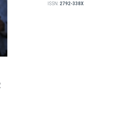
ISSN:
2792-338X
R