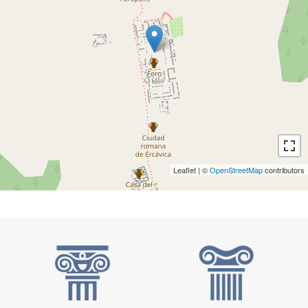
Leaflet | ©
OpenStreetMap
contributors