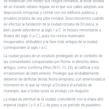
se evidencian con nitidez sus rasgos romanos, al estar dotada
de un trazado urbano regular, en el que sus calles adoptan una
disposición ortogonal, y contar con los edificios públicos y
privados propios de una urbe romana. Desconocemos cuándo
se efectuó la fundación de la ciudad romana de Ercávica, si
bien, puede adscribirse al siglo I a.C. (e incluso remontarse a
finales del siglo II a.C.), pues los restos materiales
recuperados, atribuibles a la fase más antigua de la ciudad,
corresponden al siglo I a.C.
La ciudad gozará de un estatuto privilegiado en el contexto de
las comunidades conquistadas por Roma: el derecho latino
antiguo, como confirma Plinio (N.H., III, 24), al calificar a los
ercavicenses de latini veteres. Privilegio que probablemente
debieron de disfrutar desde fecha temprana, con anterioridad al
momento en el que se otorgó a Ercávica el estatuto de
municipio, que a todas luces se produjo con Augusto.
La etapa de plenitud de la ciudad, coincidente con la etapa alto
imperial (siglos I y II d.C.), da paso a un período de paulatino