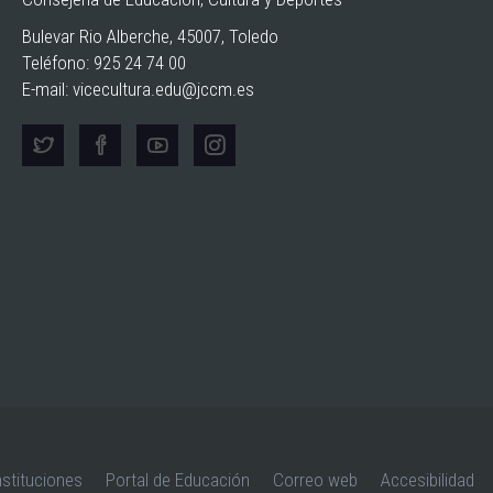
Bulevar Rio Alberche, 45007, Toledo
Teléfono: 925 24 74 00
E-mail:
vicecultura.edu@jccm.es
nstituciones
Portal de Educación
Correo web
Accesibilidad