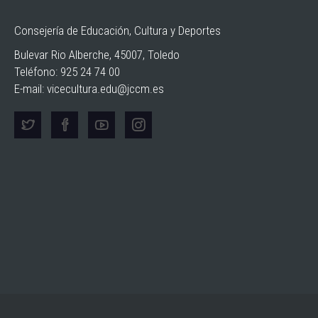
Consejería de Educación, Cultura y Deportes
Bulevar Rio Alberche, 45007, Toledo
Teléfono: 925 24 74 00
E-mail:
vicecultura.edu@jccm.es