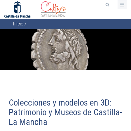
Pasar
al
contenido
Inicio
/
principal
Sobrescribir
enlaces
de
ayuda
a
la
navegación
Colecciones y modelos en 3D:
Patrimonio y Museos de Castilla-
La Mancha