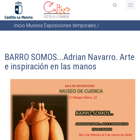
Pasar
al
contenido
Inicio
Museos
Exposiciones temporales
/
principal
Sobrescribir
enlaces
de
BARRO SOMOS...Adrian Navarro. Arte
ayuda
e inspiración en las manos
a
la
navegación