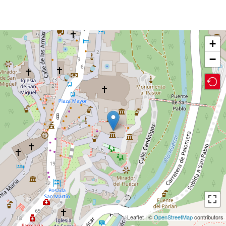
+
−
Leaflet | ©
OpenStreetMap
contributors