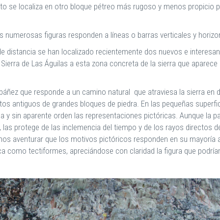
 se localiza en otro bloque pétreo más rugoso y menos propicio pa
s numerosas figuras responden a líneas o barras verticales y horizo
de distancia se han localizado recientemente dos nuevos e interesan
 Sierra de Las Águilas a esta zona concreta de la sierra que aparece 
báñez que responde a un camino natural que atraviesa la sierra en d
os antiguos de grandes bloques de piedra. En las pequeñas superfic
y sin aparente orden las representaciones pictóricas. Aunque la pare
a, las protege de las inclemencia del tiempo y de los rayos directos de
demos aventurar que los motivos pictóricos responden en su mayoría 
ásica como tectiformes, apreciándose con claridad la figura que podr