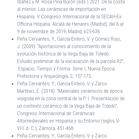
Ibáñez y M. Rosa Pina Burón (eds.) 2021: De la costa
al interior. Las cerámicas de importación en
Hispania. V Congreso Internacional de la SECAH-Ex
Officina Hispana. Alcalá de Henares (Madrid), del 6 al
9 de noviembre de 2019, Madrid, 625-636.
Peña Cervantes, Y., García-Entero, V. y Gómez Rojo,
J. (2009): “Aportaciones al conocimiento de la
evolución histórica de la Vega Baja de Toledo.
Estudio preliminar de la excavación de la parcela R3”,
Espacio, Tiempo y Forma. Serie I, Nueva Época.
Prehistoria y Arqueología, 2, 157-175.
Peña Cervantes, Y., García-Entero, V. y Zarco
Martínez, E. (2018): “Materiales cerámicos de época
visigoda en la zona central de la P. I. Presentación de
un contexto cerámico de la Vega Baja de Toledo”,
Congreso Internacional de Cerámicas
Altomedievales en Hispania y su Entorno (siglos V-
VIII d. C.), Zámora, 451-468.
Peña Cervantes, Y., García Entero, V. y Zarco