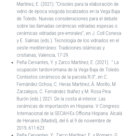
Martínez, E. (2021): “Crisoles para la elaboración de
vidrio de época visigoda localizados en la Vega Baja
de Toledo. Nuevas consideraciones para el debate
sobre las llamadas cerámicas vidriadas espesas o
cerámicas vidriadas pre-emirales”, en J. Coll Conesa
y E. Salinas (eds.): Tecnología de los vidriados en el
oeste mediterráneo: Tradiciones islámicas y
cristianas, Valencia, 17-29.
Peña Cervantes, Y. y Zarco Martínez, E. (2021): " La
ocupación tardorromana de la Vega Baja de Toledo.
Contextos cerámicos de la parcela R-3”, en C.
Fernández Ochoa, C. Heras Martínez, Á. Morillo, M.
Zarzalejos, C. Fernández Ibáñez y M. Rosa Pina
Burón (eds.) 2021: De la costa al interior. Las
cerámicas de importación en Hispania. V Congreso
Internacional de la SECAH-Ex Officina Hispana. Alcalá
de Henares (Madrid), del 6 al 9 de noviembre de
2019, 611-623.
Peña Cervantes, Y.; Zarco Martínez, E. y Romero, G.