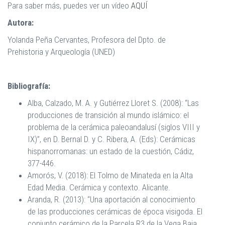
Para saber más, puedes ver un vídeo
AQUÍ
Autora:
Yolanda Peña Cervantes, Profesora del Dpto. de
Prehistoria y Arqueología (UNED)
Bibliografía:
Alba, Calzado, M. A. y Gutiérrez Lloret S. (2008): “Las
producciones de transición al mundo islámico: el
problema de la cerámica paleoandalusí (siglos VIII y
IX)”, en D. Bernal D. y C. Ribera, A. (Eds): Cerámicas
hispanorromanas: un estado de la cuestión, Cádiz,
377-446.
Amorós, V. (2018): El Tolmo de Minateda en la Alta
Edad Media. Cerámica y contexto. Alicante.
Aranda, R. (2013): “Una aportación al conocimiento
de las producciones cerámicas de época visigoda. El
conjunto cerámico de la Parcela R3 de la Vega Baja