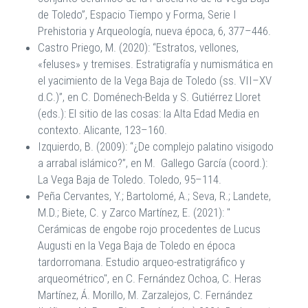
de Toledo”, Espacio Tiempo y Forma, Serie I
Prehistoria y Arqueología, nueva época, 6, 377–446.
Castro Priego, M. (2020): “Estratos, vellones,
«feluses» y tremises. Estratigrafía y numismática en
el yacimiento de la Vega Baja de Toledo (ss. VII–XV
d.C.)”, en C. Doménech-Belda y S. Gutiérrez Lloret
(eds.): El sitio de las cosas: la Alta Edad Media en
contexto. Alicante, 123–160.
Izquierdo, B. (2009): “¿De complejo palatino visigodo
a arrabal islámico?”, en M. Gallego García (coord.):
La Vega Baja de Toledo. Toledo, 95–114.
Peña Cervantes, Y.; Bartolomé, A.; Seva, R.; Landete,
M.D.; Biete, C. y Zarco Martínez, E. (2021): "
Cerámicas de engobe rojo procedentes de Lucus
Augusti en la Vega Baja de Toledo en época
tardorromana. Estudio arqueo-estratigráfico y
arqueométrico", en C. Fernández Ochoa, C. Heras
Martínez, Á. Morillo, M. Zarzalejos, C. Fernández