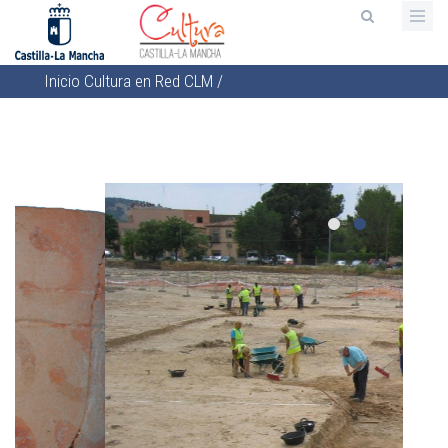
Pasar
al
contenido
Inicio
Cultura en Red CLM
/
principal
Sobrescribir
enlaces
de
ayuda
a
la
navegación