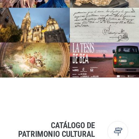
ENCICLOPEDIA AUDIOVISUAL
MUSEO DE PALEONTOLOGÍA
Cuenca
DEL FOLCLORE DE CASTILLA-
LA MANCHA
CATEDRAL DE TOLEDO
DOCUMENTO DEL MES
Toledo
Cuenca
BUSCADOR DE ESPACIOS
PODCAST "LA TESIS DE BEA"
ESCÉNICOS
CATÁLOGO DE
PATRIMONIO CULTURAL