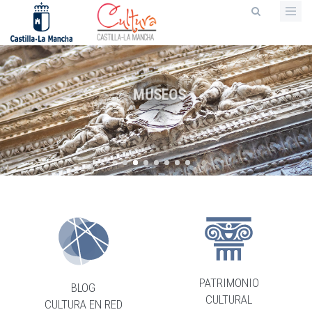
Pasar
al
contenido
principal
MUSEOS
PATRIMONIO
BLOG
CULTURAL
CULTURA EN RED