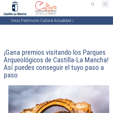
Pasar
al
contenido
Inicio
Patrimonio Cultural
Actualidad
/
principal
Sobrescribir
enlaces
de
ayuda
¡Gana premios visitando los Parques
a
Arqueológicos de Castilla-La Mancha!
la
Así puedes conseguir el tuyo paso a
navegación
paso