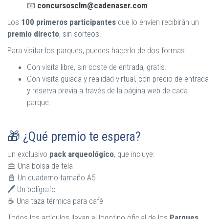
📧
concursosclm@cadenaser.com
Los
100 primeros participantes
que lo envíen recibirán un
premio directo
, sin sorteos.
Para visitar los parques, puedes hacerlo de dos formas:
Con visita libre, sin coste de entrada, gratis.
Con visita guiada y realidad virtual, con precio de entrada
y reserva previa a través de la página web de cada
parque.
🎁 ¿Qué premio te espera?
Un exclusivo
pack arqueológico
, que incluye:
👜 Una bolsa de tela
📓 Un cuaderno tamaño A5
🖊️ Un bolígrafo
☕ Una taza térmica para café
Todos los artículos llevan el logotipo oficial de los
Parques