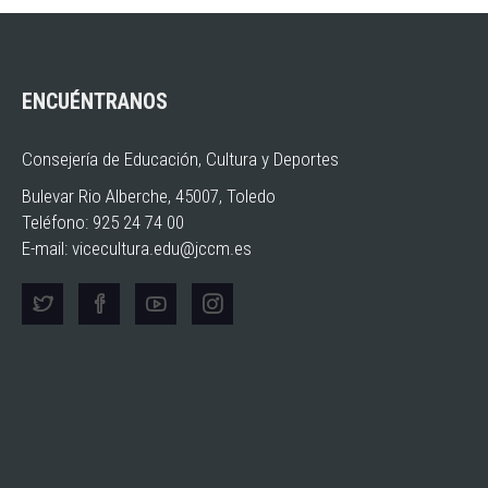
ENCUÉNTRANOS
Consejería de Educación, Cultura y Deportes
Bulevar Rio Alberche, 45007, Toledo
Teléfono: 925 24 74 00
E-mail:
vicecultura.edu@jccm.es