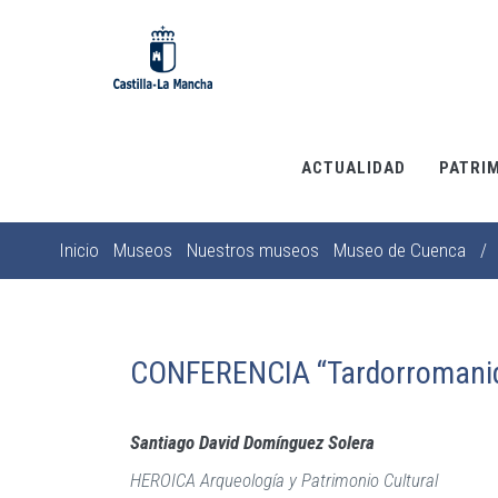
Pasar
al
contenido
principal
ACTUALIDAD
PATRI
Inicio
Museos
Nuestros museos
Museo de Cuenca
/
Sobrescribir
enlaces
de
ayuda
CONFERENCIA “Tardorromanidad
a
la
Santiago David Domínguez Solera
navegación
HEROICA Arqueología y Patrimonio Cultural