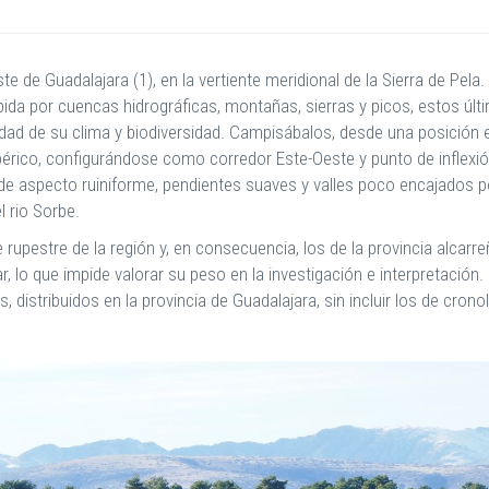
de Guadalajara (1), en la vertiente meridional de la Sierra de Pela. La
ida por cuencas hidrográficas, montañas, sierras y picos, estos últi
idad de su clima y biodiversidad. Campisábalos, desde una posición
érico, configurándose como corredor Este-Oeste y punto de inflexió
 de aspecto ruiniforme, pendientes suaves y valles poco encajados p
l rio Sorbe.
e rupestre de la región y, en consecuencia, los de la provincia alcarr
r, lo que impide valorar su peso en la investigación e interpretación
, distribuidos en la provincia de Guadalajara, sin incluir los de cronol