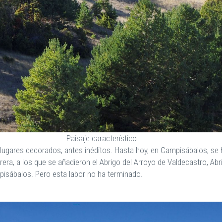
Paisaje característico.
 lugares decorados, antes inéditos. Hasta hoy, en Campisábalos, se 
ra, a los que se añadieron el Abrigo del Arroyo de Valdecastro, Abrig
pisábalos. Pero esta labor no ha terminado.