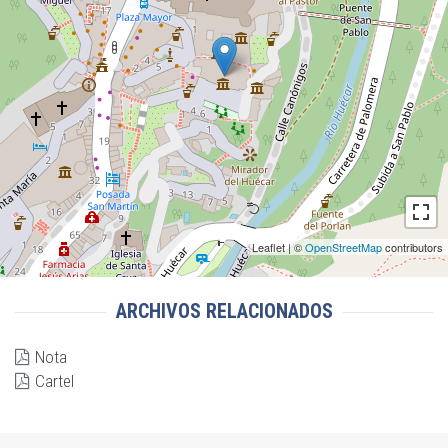
Leaflet | ©
OpenStreetMap
contributors
ARCHIVOS RELACIONADOS
Nota
Cartel