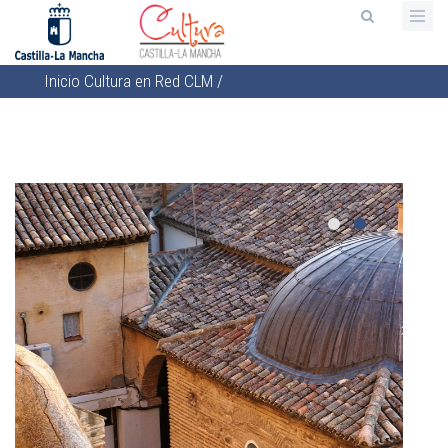
Pasar
al
contenido
Inicio
Cultura en Red CLM
/
principal
Sobrescribir
enlaces
de
ayuda
a
la
navegación