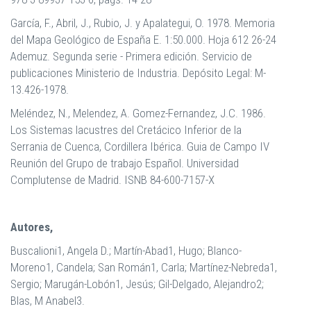
García, F., Abril, J., Rubio, J. y Apalategui, O. 1978. Memoria
del Mapa Geológico de España E. 1:50.000. Hoja 612 26-24
Ademuz. Segunda serie - Primera edición. Servicio de
publicaciones Ministerio de Industria. Depósito Legal: M-
13.426-1978.
Meléndez, N., Melendez, A. Gomez-Fernandez, J.C. 1986.
Los Sistemas lacustres del Cretácico Inferior de la
Serrania de Cuenca, Cordillera Ibérica. Guia de Campo IV
Reunión del Grupo de trabajo Español. Universidad
Complutense de Madrid. ISNB 84-600-7157-X
Autores,
Buscalioni1, Angela D.; Martín-Abad1, Hugo; Blanco-
Moreno1, Candela; San Román1, Carla; Martínez-Nebreda1,
Sergio; Marugán-Lobón1, Jesús; Gil-Delgado, Alejandro2;
Blas, M Anabel3.