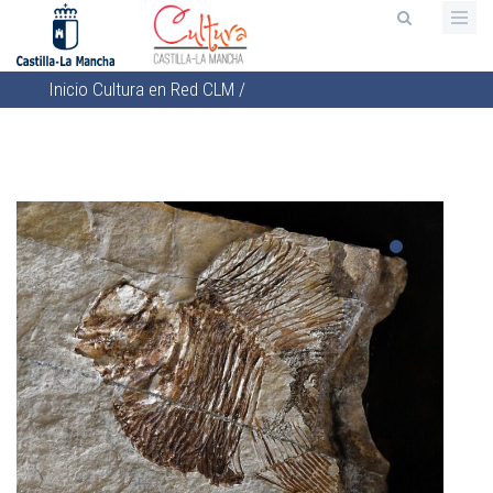
Pasar
al
contenido
Inicio
Cultura en Red CLM
/
principal
Sobrescribir
enlaces
de
ayuda
a
la
navegación