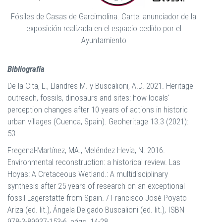
Fósiles de Casas de Garcimolina. Cartel anunciador de la
exposición realizada en el espacio cedido por el
Ayuntamiento
Bibliografía
De la Cita, L., Llandres M. y Buscalioni, A.D. 2021.
Heritage
outreach, fossils, dinosaurs and sites: how locals'
perception changes after 10 years of actions in historic
urban villages (Cuenca, Spain). Geoheritage 13.3 (2021):
53.
Fregenal-Martínez, MA., Meléndez Hevia, N. 2016.
Environmental reconstruction: a historical review. Las
Hoyas: A Cretaceous Wetland.: A multidisciplinary
synthesis after 25 years of research on an exceptional
fossil Lagerstätte from Spain. / Francisco José Poyato
Ariza (ed. lit.), Ángela Delgado Buscalioni (ed. lit.), ISBN
978-3-89937-153-6, págs.
14-28