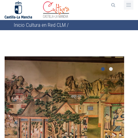
Pasar
al
contenido
Inicio
Cultura en Red CLM
/
principal
Sobrescribir
enlaces
de
ayuda
a
la
navegación