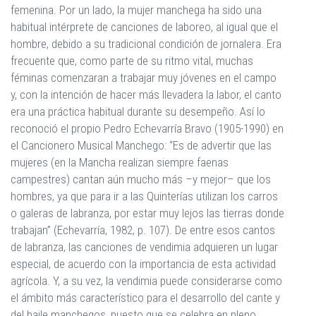
femenina. Por un lado, la mujer manchega ha sido una
habitual intérprete de canciones de laboreo, al igual que el
hombre, debido a su tradicional condición de jornalera. Era
frecuente que, como parte de su ritmo vital, muchas
féminas comenzaran a trabajar muy jóvenes en el campo
y, con la intención de hacer más llevadera la labor, el canto
era una práctica habitual durante su desempeño. Así lo
reconoció el propio Pedro Echevarría Bravo (1905-1990) en
el Cancionero Musical Manchego: “Es de advertir que las
mujeres (en la Mancha realizan siempre faenas
campestres) cantan aún mucho más –y mejor– que los
hombres, ya que para ir a las Quinterías utilizan los carros
o galeras de labranza, por estar muy lejos las tierras donde
trabajan” (Echevarría, 1982, p. 107). De entre esos cantos
de labranza, las canciones de vendimia adquieren un lugar
especial, de acuerdo con la importancia de esta actividad
agrícola. Y, a su vez, la vendimia puede considerarse como
el ámbito más característico para el desarrollo del cante y
del baile manchegos, puesto que se celebra en pleno