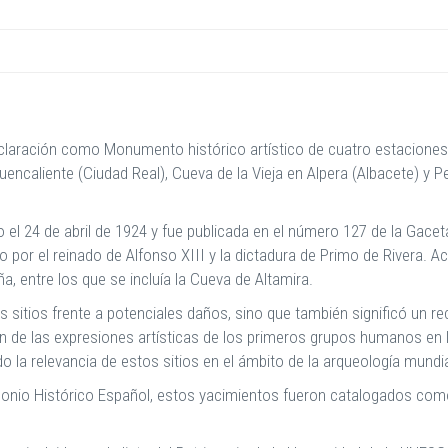
aración como Monumento histórico artístico de cuatro estaciones de
encaliente (Ciudad Real), Cueva de la Vieja en Alpera (Albacete) y Pe
o el 24 de abril de 1924 y fue publicada en el número 127 de la Gac
 por el reinado de Alfonso XIII y la dictadura de Primo de Rivera.
, entre los que se incluía la Cueva de Altamira.
os sitios frente a potenciales daños, sino que también significó un 
ón de las expresiones artísticas de los primeros grupos humanos en l
do la relevancia de estos sitios en el ámbito de la arqueología mundia
imonio Histórico Español, estos yacimientos fueron catalogados com