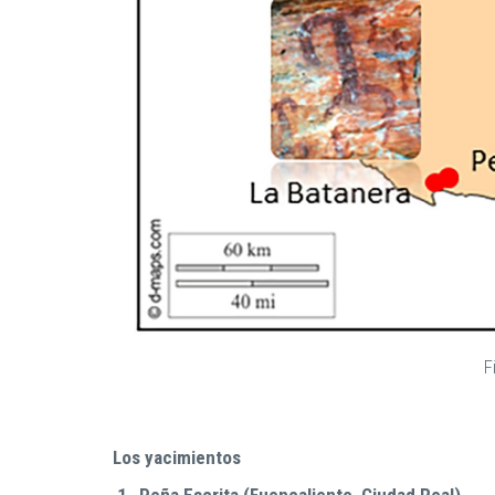
F
Los yacimientos
1.-Peña Escrita (Fuencaliente, Ciudad Real)