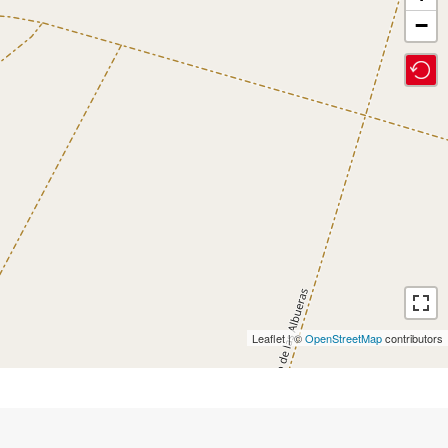
−
Leaflet | ©
OpenStreetMap
contributors