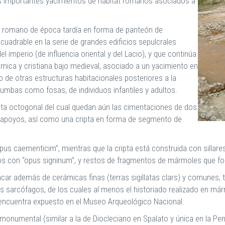
los importantes yacimientos de hábitat romanos asociados a
l romano de época tardía en forma de panteón de
cuadrable en la serie de grandes edificios sepulcrales
l imperio (de influencia oriental y del Lacio), y que continúa
lámica y cristiana bajo medieval, asociado a un yacimiento en
to de otras estructuras habitacionales posteriores a la
umbas como fosas, de individuos infantiles y adultos.
anta octogonal del cual quedan aún las cimentaciones de dos
 y apoyos, así como una cripta en forma de segmento de
us caementicim”, mientras que la cripta está construida con sillares 
os con “opus signinum”, y restos de fragmentos de mármoles que forr
ar además de cerámicas finas (terras sigillatas clars) y comunes,
tres sarcófagos, de los cuales al menos el historiado realizado en 
ncuentra expuesto en el Museo Arqueológico Nacional.
 monumental (similar a la de Diocleciano en Spalato y única en la Pen