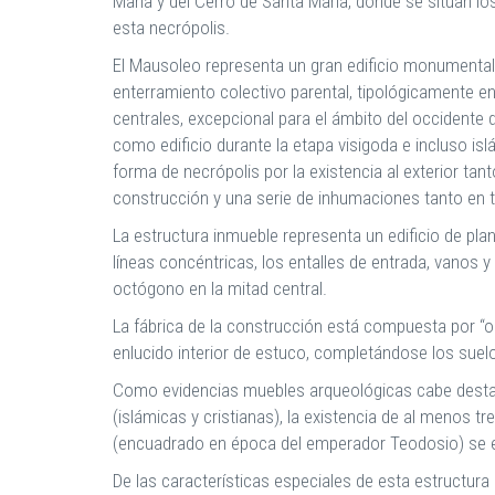
María y del Cerro de Santa María, donde se sitúan 
esta necrópolis.
El Mausoleo representa un gran edificio monumenta
enterramiento colectivo parental, tipológicamente en
centrales, excepcional para el ámbito del occidente de
como edificio durante la etapa visigoda e incluso is
forma de necrópolis por la existencia al exterior tan
construcción y una serie de inhumaciones tanto en t
La estructura inmueble representa un edificio de pl
líneas concéntricas, los entalles de entrada, vanos
octógono en la mitad central.
La fábrica de la construcción está compuesta por “op
enlucido interior de estuco, completándose los suel
Como evidencias muebles arqueológicas cabe destac
(islámicas y cristianas), la existencia de al menos 
(encuadrado en época del emperador Teodosio) se e
De las características especiales de esta estructura