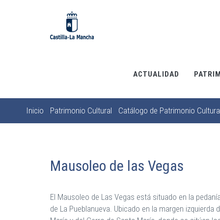
Pasar
al
contenido
principal
ACTUALIDAD
PATRI
Inicio
Patrimonio Cultural
Catálogo de Patrimonio Cultura
Sobrescribir
enlaces
de
ayuda
Mausoleo de las Vegas
a
la
El Mausoleo de Las Vegas está situado en la pedanía
navegación
de La Pueblanueva. Ubicado en la margen izquierda de