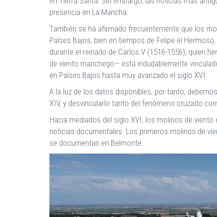
en Tierra Santa. Sin embargo, las noticias más anti
presencia en La Mancha.
También se ha afirmado frecuentemente que los molino
Países Bajos, bien en tiempos de Felipe el Hermoso,
durante el reinado de Carlos V (1516-1556), quien her
de viento manchego— está indudablemente vinculado a
en Países Bajos hasta muy avanzado el siglo XVI.
A la luz de los datos disponibles, por tanto, debemo
XIV, y desvincularlo tanto del fenómeno cruzado co
Hacia mediados del siglo XVI, los molinos de viento
noticias documentales. Los primeros molinos de vie
se documentan en Belmonte.