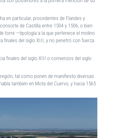
anta son posteriores a la primera mención de su
ha en particular, procedentes de Flandes y
onsorte de Castilla entre 1504 y 1506; o bien
de torre —tipología a la que pertenece el molino
inales del siglo XIII, y no penetró con fuerza
a finales del siglo XIII o comienzos del siglo
 región, tal como ponen de manifiesto diversas
había también en Mota del Cuervo, y hacia 1565