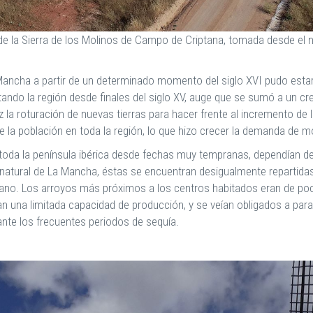
de la Sierra de los Molinos de Campo de Criptana, tomada desde el 
ancha a partir de un determinado momento del siglo XVI pudo estar f
ntando la región desde finales del siglo XV, auge que se sumó a un 
z la roturación de nuevas tierras para hacer frente al incremento d
 la población en toda la región, lo que hizo crecer la demanda de m
toda la península ibérica desde fechas muy tempranas, dependían de l
ón natural de La Mancha, éstas se encuentran desigualmente reparti
rano. Los arroyos más próximos a los centros habitados eran de po
 una limitada capacidad de producción, y se veían obligados a parali
nte los frecuentes periodos de sequía.