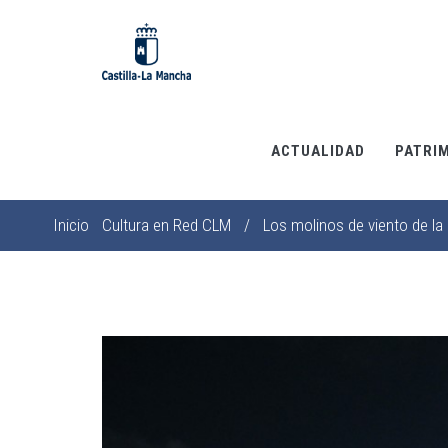
Pasar
al
contenido
principal
ACTUALIDAD
PATRI
Inicio
Cultura en Red CLM
/
Los molinos de viento de l
Sobrescribir
enlaces
de
ayuda
a
la
navegación