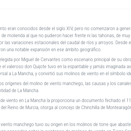
iento eran conocidos desde el siglo XIV, pero no comenzaron a genera
e molienda al que no pudieron hacer frente ni las tahonas, de muy b
r las variaciones estacionales del caudal de ríos y arroyos. Desde 
aron una notable expansión en ese ámbito geográfico.
legida por Miguel de Cervantes como escenario principal de su obra
 el valeroso don Quijote tuvo en la espantable y jamás imaginada ave
rsal a La Mancha, y convirtió sus molinos de viento en el símbolo ide
s orígenes del molino de viento manchego, las causas y los canales
entidad de La Mancha.
de viento en La Mancha la proporciona un documento fechado el 11 d
del Reino de Murcia, otorga al concejo de Chinchilla de Montearagón
viento manchego tuvo su origen en los molinos de torre que abastec