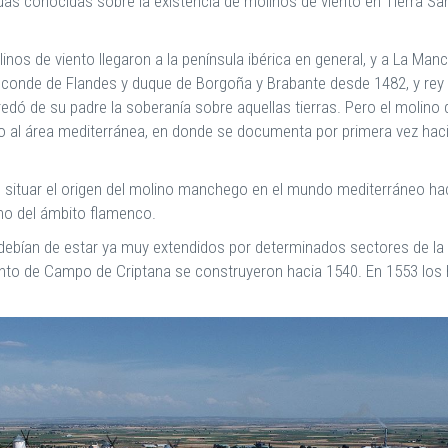
guas conocidas sobre la existencia de molinos de viento en Tierra S
s de viento llegaron a la península ibérica en general, y a La Manc
 conde de Flandes y duque de Borgoña y Brabante desde 1482, y rey c
edó de su padre la soberanía sobre aquellas tierras. Pero el molino 
l área mediterránea, en donde se documenta por primera vez hacia f
s situar el origen del molino manchego en el mundo mediterráneo haci
mo del ámbito flamenco.
 debían de estar ya muy extendidos por determinados sectores de la
nto de Campo de Criptana se construyeron hacia 1540. En 1553 los 