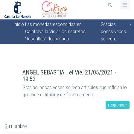
Pasar
al
contenido
Inicio
Las monedas escondidas en
Gracias,
/
principal
Sobrescribir
Calatrava la Vieja: los secretos
pocas veces
enlaces
"tesorillos" del pasado
se leen…
de
ayuda
a
la
ANGEL SEBASTIA…
el
Vie, 21/05/2021 -
19:52
navegación
Gracias, pocas veces se leen artículos que reflejan lo
que dice el titular y de forma amena.
responder
Su nombre