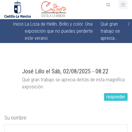
Pasar
al
contenido
Inicio
La Loza de Hellín. Brillo y color. Una
Qué gran
/
principal
Sobrescribir
exposición que no puedes perderte
trabajo se
enlaces
este verano
aprecia…
de
ayuda
a
la
José Lillo
el
Sáb, 02/08/2025 - 08:22
navegación
Qué gran trabajo se aprecia detrás de esta magnífica
exposición.
responder
Su nombre