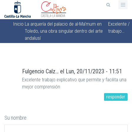
Pasar
al
contenido
Inicio
La arquería del palacio de al-Ma’mum en
Excelente
/
principal
Sobrescribir
Toledo, una obra singular dentro del arte
trabajo…
enlaces
andalusí
de
ayuda
a
la
Fulgencio Calz…
el
Lun, 20/11/2023 - 11:51
navegación
Excelente trabajo explicativo que permite y facilita una
mejor comprensión
responder
Su nombre