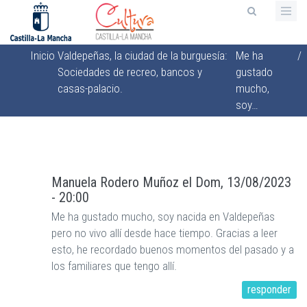
Pasar
al
contenido
Inicio
Valdepeñas, la ciudad de la burguesía:
Me ha
/
principal
Sobrescribir
Sociedades de recreo, bancos y
gustado
enlaces
casas-palacio.
mucho,
de
soy…
ayuda
a
la
Manuela Rodero Muñoz
el
Dom, 13/08/2023
navegación
- 20:00
Me ha gustado mucho, soy nacida en Valdepeñas
pero no vivo allí desde hace tiempo. Gracias a leer
esto, he recordado buenos momentos del pasado y a
los familiares que tengo allí.
responder