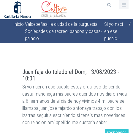
Pasar
al
contenido
Inicio
Valdepeñas, la ciudad de la burguesía:
Si yo naci
/
principal
Sobrescribir
Sociedades de recreo, bancos y casas-
en ese
enlaces
palacio.
pueblo…
de
ayuda
a
la
Juan fajardo toledo
el
Dom, 13/08/2023 -
10:01
navegación
Si yo naci en ese pueblo estoy orgulloso de ser de
casta manchega mis padres queridos nos dieron vida
a 6 hermanos de al dia de hoy vivimos 4 mi padre se
lllamaba juan jose fajardo antonaya trabajo con los
izarras seguiria escribiendo si teneis mas novedades
con relacion ami apellido me qustaria saber
responder