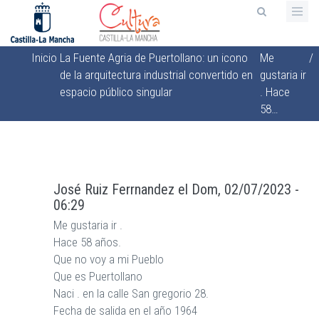
Pasar
al
contenido
Inicio
La Fuente Agria de Puertollano: un icono
Me
/
principal
Sobrescribir
de la arquitectura industrial convertido en
gustaria ir
enlaces
espacio público singular
. Hace
de
58…
ayuda
a
la
José Ruiz Ferrnandez
el
Dom, 02/07/2023 -
navegación
06:29
Me gustaria ir .
Hace 58 años.
Que no voy a mi Pueblo
Que es Puertollano
Naci . en la calle San gregorio 28.
Fecha de salida en el año 1964