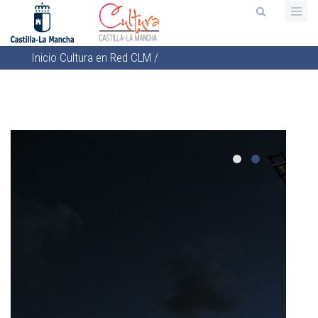
Pasar
al
contenido
Inicio
Cultura en Red CLM
/
principal
Sobrescribir
enlaces
de
ayuda
a
la
navegación