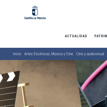
Pasar
al
contenido
principal
ACTUALIDAD
PATRI
Inicio
Artes Escénicas, Música y Cine
Cine y audiovisual
Sobrescribir
enlaces
de
ayuda
a
la
navegación