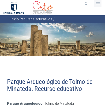
Pasar
al
contenido
Inicio
Recursos educativos
/
principal
Sobrescribir
enlaces
de
ayuda
a
la
navegación
Parque Arqueológico de Tolmo de
Minateda. Recurso educativo
Parque Arqueológico:
Tolmo de Minateda