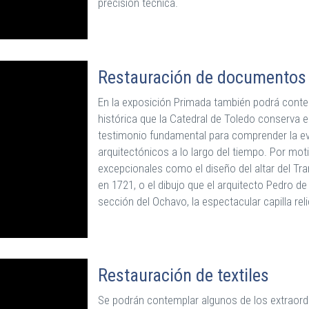
precisión técnica.
Restauración de documentos g
En la exposición Primada también podrá conte
histórica que la Catedral de Toledo conserva
testimonio fundamental para comprender la ev
arquitectónicos a lo largo del tiempo. Por mo
excepcionales como el diseño del altar del T
en 1721, o el dibujo que el arquitecto Pedro de
sección del Ochavo, la espectacular capilla reli
Restauración de textiles
Se podrán contemplar algunos de los extraordin