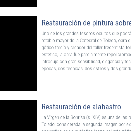
Restauración de pintura sobre
Uno de los grandes tesoros ocultos que podrás
retablo mayor de la Catedral de Toledo, obra d
gótico tardío y creador del taller trecentista t
estético, la obra fue parcialmente repolicroma
introdujo con gran sensibilidad, elegancia y t
épocas, dos técnicas, dos estilos y dos grand
Restauración de alabastro
La Virgen de la Sonrisa (s. XIV) es una de las r
Toledo, considerada la segunda imagen por exce