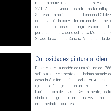
muestra reúne piezas de gran riqueza y variedad
XVIII. Algunos vinculados a figuras tan influ
Sobresale también la capa del cardenal Gil de
conservación la convierten en una de las mejor
completa con obras tan singulares como el Tap
perteneciente a la serie del Tanto Monta de lo
Salado, la colcha de Sancho IV o la casulla d
Curiosidades pintura al óleo
Durante la restauración de una pintura de 1786
salido a la luz elementos que habían pasado d
descubrió la firma original del autor. Además,
ojos de latón sujetos con un lazo de seda. Est
Lucía, patrona de la vista. Generalmente, los
símbolo de agradecimiento, una vez cumplida l
enfermedades oculares.