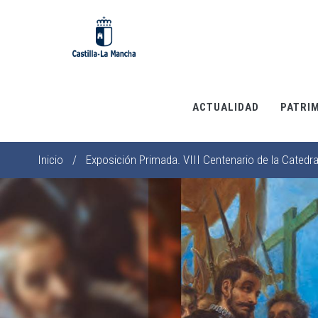
Pasar
al
contenido
principal
ACTUALIDAD
PATRI
Inicio
/
Exposición Primada. VIII Centenario de la Catedra
Sobrescribir
enlaces
de
ayuda
a
la
navegación