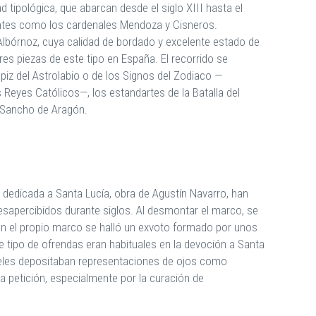
 tipológica, que abarcan desde el siglo XIII hasta el
yentes como los cardenales Mendoza y Cisneros.
 Albórnoz, cuya calidad de bordado y excelente estado de
es piezas de este tipo en España. El recorrido se
iz del Astrolabio o de los Signos del Zodiaco —
s Reyes Católicos—, los estandartes de la Batalla del
e Sancho de Aragón.
 dedicada a Santa Lucía, obra de Agustín Navarro, han
esapercibidos durante siglos. Al desmontar el marco, se
 en el propio marco se halló un exvoto formado por unos
e tipo de ofrendas eran habituales en la devoción a Santa
 fieles depositaban representaciones de ojos como
a petición, especialmente por la curación de