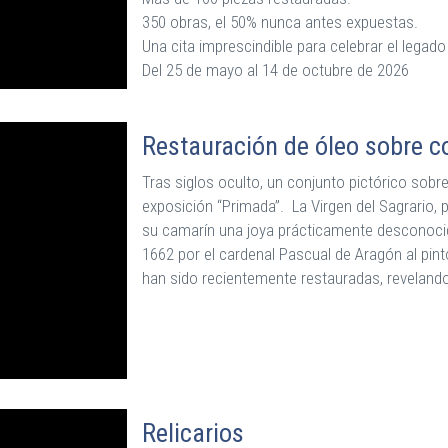
350 obras, el 50% nunca antes expuestas.
Una cita imprescindible para celebrar el legado
Del 25 de mayo al 14 de octubre de 2026
Restauración de óleo sobre c
Tras siglos oculto, un conjunto pictórico sobr
exposición “Primada”. La Virgen del Sagrario, 
su camarín una joya prácticamente desconocid
1662 por el cardenal Pascual de Aragón al pint
han sido recientemente restauradas, revelando
Relicarios