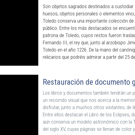
Son objetos sagrados destinados a custodiar 
huesos, objetos personales o elementos vincul
Toledo conserva una importante colección de r
público. Entre los más destacados se encuentr
patrona de Toledo, cuyos restos fueron traslad
Fernando III, el rey que, junto al arzobispo Ji
Toledo en el año 1226. De la mano del canóni
relicarios que podréis admirar a partir del 25 
Restauración de documento g
Los libros y documentos también tendrán un pa
un recorrido visual que nos acerca a la memor
disfrutar, junto a muchos otros visitantes, de 
Entre ellos destacan el Libro de los Eclipses, da
aún conserva un modelo astronómico con la Tie
del siglo XV, cuyas páginas se llenan de color y