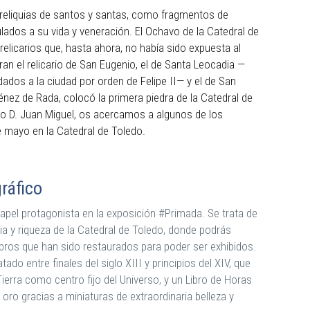
reliquias de santos y santas, como fragmentos de
ados a su vida y veneración. El Ochavo de la Catedral de
elicarios que, hasta ahora, no había sido expuesta al
an el relicario de San Eugenio, el de Santa Leocadia —
ados a la ciudad por orden de Felipe II— y el de San
ménez de Rada, colocó la primera piedra de la Catedral de
go D. Juan Miguel, os acercamos a algunos de los
de mayo en la Catedral de Toledo.
ráfico
pel protagonista en la exposición #Primada. Se trata de
ia y riqueza de la Catedral de Toledo, donde podrás
libros que han sido restaurados para poder ser exhibidos.
tado entre finales del siglo XIII y principios del XIV, que
rra como centro fijo del Universo, y un Libro de Horas
 oro gracias a miniaturas de extraordinaria belleza y