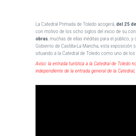
La Catedral Primada de Toledo acogerá,
del 25 d
con motivo de los ocho siglos del inicio de su co
obras
, muchas de ellas inéditas para el público, 
Gobierno de Castilla-La Mancha, esta exposición se
situando a la Catedral de Toledo como uno de los 
Aviso: la entrada turística a la Catedral de Toledo 
independiente de la entrada general de la Catedral, a