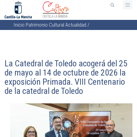
Pasar
al
contenido
Inicio
Patrimonio Cultural
Actualidad
/
principal
Sobrescribir
enlaces
de
ayuda
La Catedral de Toledo acogerá del 25
a
de mayo al 14 de octubre de 2026 la
la
exposición Primada. VIII Centenario
navegación
de la catedral de Toledo