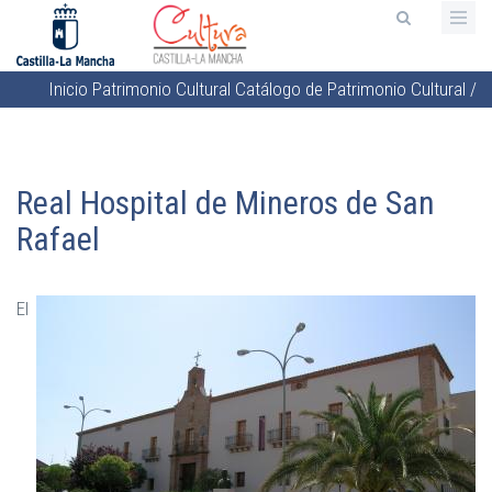
Pasar
al
contenido
Inicio
Patrimonio Cultural
Catálogo de Patrimonio Cultural
/
principal
Sobrescribir
enlaces
de
Real Hospital de Mineros de San
ayuda
a
Rafael
la
navegación
El