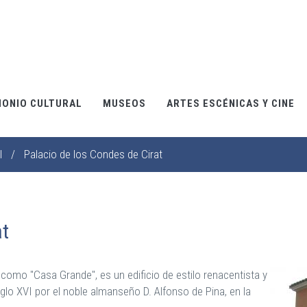
MONIO CULTURAL
MUSEOS
ARTES ESCÉNICAS Y CINE
l
/
Palacio de los Condes de Cirat
at
como "Casa Grande", es un edificio de estilo renacentista y
siglo XVI por el noble almanseño D. Alfonso de Pina, en la