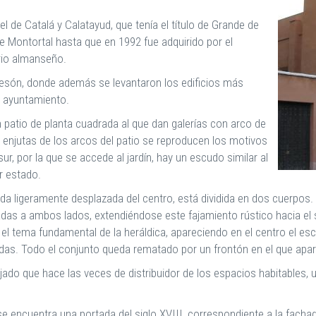
el de Catalá y Calatayud, que tenía el título de Grande de
Montortal hasta que en 1992 fue adquirido por el
rio almanseño.
 mesón, donde además se levantaron los edificios más
el ayuntamiento.
un patio de planta cuadrada al que dan galerías con arco de
enjutas de los arcos del patio se reproducen los motivos
sur, por la que se accede al jardín, hay un escudo similar al
r estado.
da ligeramente desplazada del centro, está dividida en dos cuerpos.
as a ambos lados, extendiéndose este fajamiento rústico hacia el s
tema fundamental de la heráldica, apareciendo en el centro el escud
as. Todo el conjunto queda rematado por un frontón en el que apar
jado que hace las veces de distribuidor de los espacios habitables,
 se encuentra una portada del siglo XVIII, correspondiente a la facha