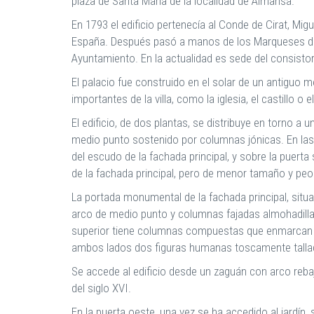
plaza de Santa María de la localidad de Almansa.
En 1793 el edificio pertenecía al Conde de Cirat, Migu
España. Después pasó a manos de los Marqueses de 
Ayuntamiento. En la actualidad es sede del consisto
El palacio fue construido en el solar de un antiguo
importantes de la villa, como la iglesia, el castillo o 
El edificio, de dos plantas, se distribuye en torno a 
medio punto sostenido por columnas jónicas. En las 
del escudo de la fachada principal, y sobre la puerta 
de la fachada principal, pero de menor tamaño y peo
La portada monumental de la fachada principal, situa
arco de medio punto y columnas fajadas almohadillad
superior tiene columnas compuestas que enmarcan el 
ambos lados dos figuras humanas toscamente tallad
Se accede al edificio desde un zaguán con arco reba
del siglo XVI.
En la puerta oeste, una vez se ha accedido al jardín,