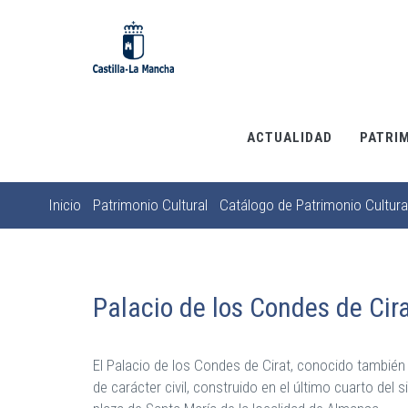
Pasar
al
contenido
principal
ACTUALIDAD
PATRI
Inicio
Patrimonio Cultural
Catálogo de Patrimonio Cultura
Sobrescribir
enlaces
de
ayuda
Palacio de los Condes de Cir
a
la
El Palacio de los Condes de Cirat, conocido también 
navegación
de carácter civil, construido en el último cuarto del 