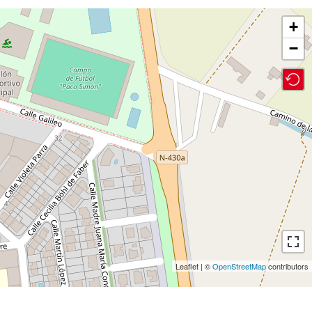
+
−
Leaflet | ©
OpenStreetMap
contributors