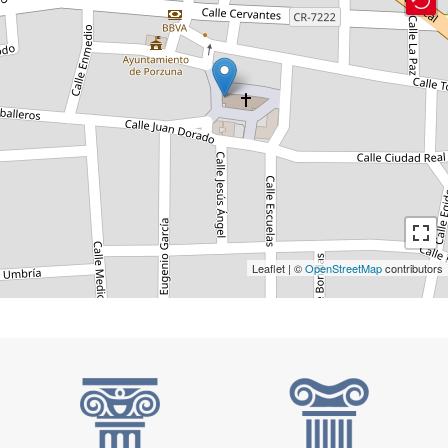
Leaflet | ©
OpenStreetMap
contributors