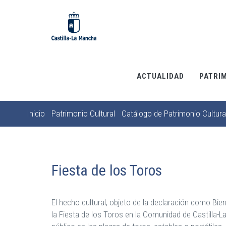
Pasar
al
contenido
principal
ACTUALIDAD
PATRI
Inicio
Patrimonio Cultural
Catálogo de Patrimonio Cultura
Sobrescribir
enlaces
de
ayuda
Fiesta de los Toros
a
la
El hecho cultural, objeto de la declaración como Bien
navegación
la Fiesta de los Toros en la Comunidad de Castilla-