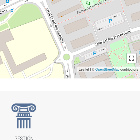
Leaflet | ©
OpenStreetMap
contributors
GESTIÓN