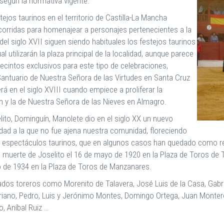
 según la normativa vigente.
ejos taurinos en el territorio de Castilla-La Mancha
e corridas para homenajear a personajes pertenecientes a la
o del siglo XVII siguen siendo habituales los festejos taurinos
l utilizarán la plaza principal de la localidad, aunque parece
ecintos exclusivos para este tipo de celebraciones,
Santuario de Nuestra Señora de las Virtudes en Santa Cruz
á en el siglo XVIII cuando empiece a proliferar la
 y la de Nuestra Señora de las Nieves en Almagro.
ito, Dominguín, Manolete dio en el siglo XX un nuevo
lidad a la que no fue ajena nuestra comunidad, floreciendo
l espectáculos taurinos, que en algunos casos han quedado como ref
muerte de Joselito el 16 de mayo de 1920 en la Plaza de Toros de T
 de 1934 en la Plaza de Toros de Manzanares.
dos toreros como Morenito de Talavera, José Luis de la Casa, Gabri
iano, Pedro, Luis y Jerónimo Montes, Domingo Ortega, Juan Montero
o, Aníbal Ruiz …