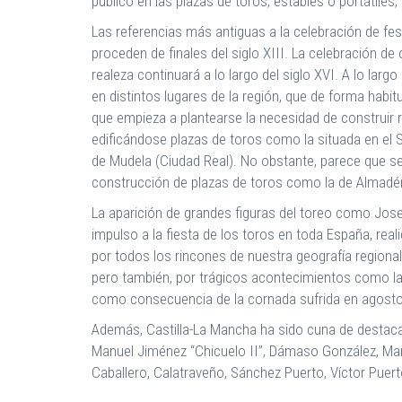
público en las plazas de toros, estables o portátiles,
Las referencias más antiguas a la celebración de fest
proceden de finales del siglo XIII. La celebración d
realeza continuará a lo largo del siglo XVI. A lo larg
en distintos lugares de la región, que de forma habitua
que empieza a plantearse la necesidad de construir r
edificándose plazas de toros como la situada en el 
de Mudela (Ciudad Real). No obstante, parece que ser
construcción de plazas de toros como la de Almadén
La aparición de grandes figuras del toreo como Josel
impulso a la fiesta de los toros en toda España, rea
por todos los rincones de nuestra geografía regiona
pero también, por trágicos acontecimientos como la 
como consecuencia de la cornada sufrida en agosto
Además, Castilla-La Mancha ha sido cuna de destaca
Manuel Jiménez “Chicuelo II”, Dámaso González, Mar
Caballero, Calatraveño, Sánchez Puerto, Víctor Puert