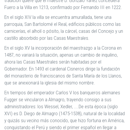
tradición quiere que el maestre D. Gonzalo Yáñez concediera
Fuero a la Villa en 1213, confirmado por Fernando III en 1222.
En el siglo XIV la villa se encuentra amurallada, tiene una
parroquia, San Bartolomé el Real, edificios públicos como las
carnicerías, el alholí o pósito, la cárcel, casas del Concejo y un
castillo absorbido por las Casas Maestrales.
En el siglo XV la incorporación del maestrazgo a la Corona en
1487, no variará la situación, apenas un cambio de inquilino,
ahora las Casas Maestrales serán habitadas por el
Gobernador. En 1493 el cardenal Cisneros dirige la fundación
del monasterio de franciscanos de Santa María de los Llanos,
que se anexionará la iglesia del mismo nombre.
En tiempos del emperador Carlos V los banqueros alemanes
Fugger se vincularon a Almagro, trayendo consigo a sus
administradores: los Wessel, Xedler, ....De esta época (siglo
XVI) es D. Diego de Almagro (1475-1538), natural de la localidad
y quizás su vecino más conocido, que hizo fortuna en América,
conquistando el Perú y siendo el primer español en llegar a