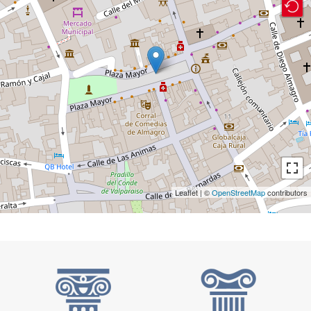
Leaflet | ©
OpenStreetMap
contributors