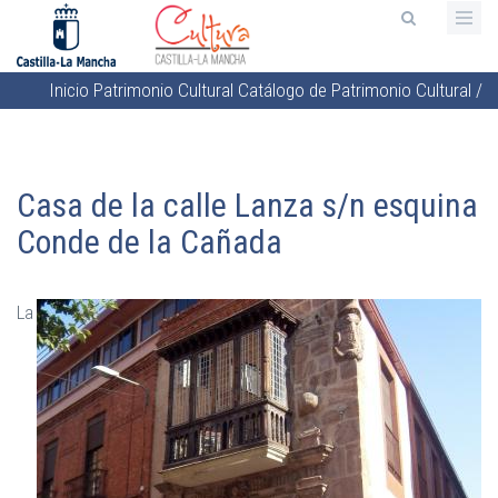
Pasar
al
contenido
Inicio
Patrimonio Cultural
Catálogo de Patrimonio Cultural
/
principal
Sobrescribir
enlaces
de
Casa de la calle Lanza s/n esquina
ayuda
a
Conde de la Cañada
la
navegación
La