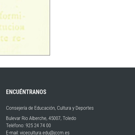
ENCUÉNTRANOS
Consejería de Educación, Cultura y Deportes
Bulevar Rio Alberche, 45007, Toledo
Teléfono: 925 24 74 00
E-mail:
vicecultura.edu@jccm.es