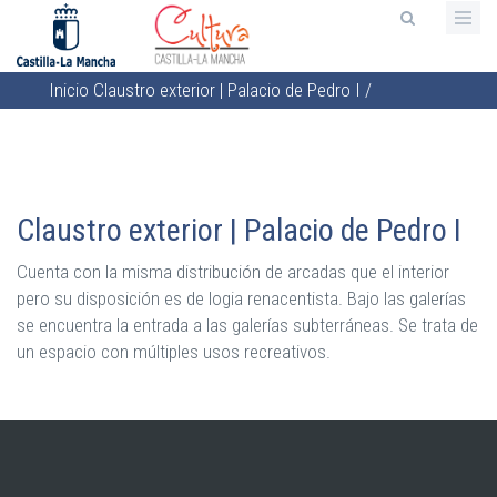
Pasar
al
contenido
Inicio
Claustro exterior | Palacio de Pedro I
/
principal
Sobrescribir
enlaces
de
ayuda
Claustro exterior | Palacio de Pedro I
a
la
Cuenta con la misma distribución de arcadas que el interior
navegación
pero su disposición es de logia renacentista. Bajo las galerías
se encuentra la entrada a las galerías subterráneas. Se trata de
un espacio con múltiples usos recreativos.