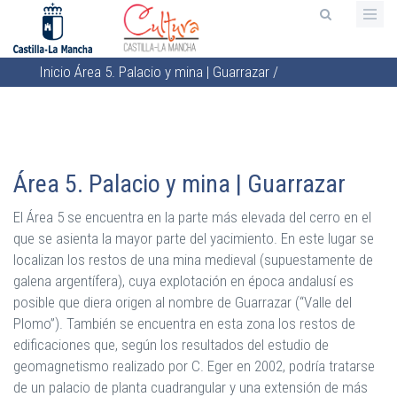
Pasar
al
contenido
Inicio
Área 5. Palacio y mina | Guarrazar
/
principal
Sobrescribir
enlaces
de
ayuda
Área 5. Palacio y mina | Guarrazar
a
la
El Área 5 se encuentra en la parte más elevada del cerro en el
navegación
que se asienta la mayor parte del yacimiento. En este lugar se
localizan los restos de una mina medieval (supuestamente de
galena argentífera), cuya explotación en época andalusí es
posible que diera origen al nombre de Guarrazar (“Valle del
Plomo”). También se encuentra en esta zona los restos de
edificaciones que, según los resultados del estudio de
geomagnetismo realizado por C. Eger en 2002, podría tratarse
de un palacio de planta cuadrangular y una extensión de más