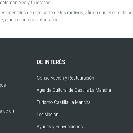
atrimoniales y funerarias.
 orientales de gran parte de los motivos, afirmó que el sentido con
e, a una escritura pictográfica.
DE INTERÉS
Conservación y Restauración
rque
Agenda Cultural de Castilla-La Mancha
Turismo Castilla-La Mancha
ia de un
Legislación
Ayudas y Subvenciones