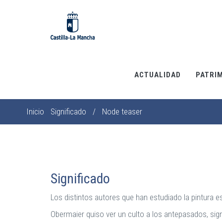
Pasar
al
contenido
principal
ACTUALIDAD
PATRI
Inicio
Significado
/
Node teaser
Sobrescribir
enlaces
de
ayuda
a
Significado
la
Los distintos autores que han estudiado la pintura e
navegación
Obermaier quiso ver un culto a los antepasados, si