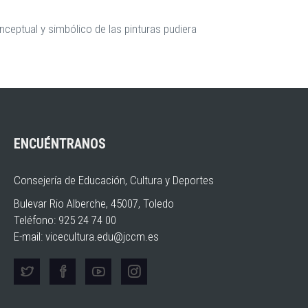
ceptual y simbólico de las pinturas pudiera
ENCUÉNTRANOS
Consejería de Educación, Cultura y Deportes
Bulevar Rio Alberche, 45007, Toledo
Teléfono: 925 24 74 00
E-mail:
vicecultura.edu@jccm.es