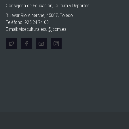
Consejería de Educación, Cultura y Deportes
Bulevar Rio Alberche, 45007, Toledo
Teléfono: 925 24 74 00
E-mail:
vicecultura.edu@jccm.es