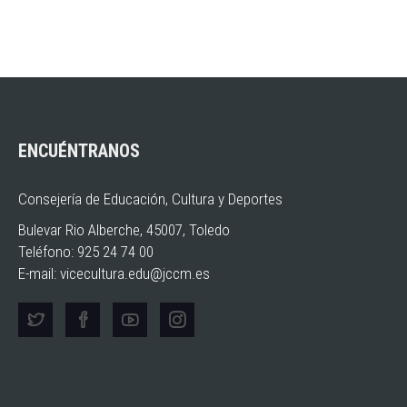
ENCUÉNTRANOS
Consejería de Educación, Cultura y Deportes
Bulevar Rio Alberche, 45007, Toledo
Teléfono: 925 24 74 00
E-mail:
vicecultura.edu@jccm.es