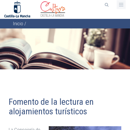
Pasar
al
contenido
Inicio
/
principal
Sobrescribir
enlaces
de
ayuda
a
la
navegación
Fomento de la lectura en
alojamientos turísticos
La Consejería de