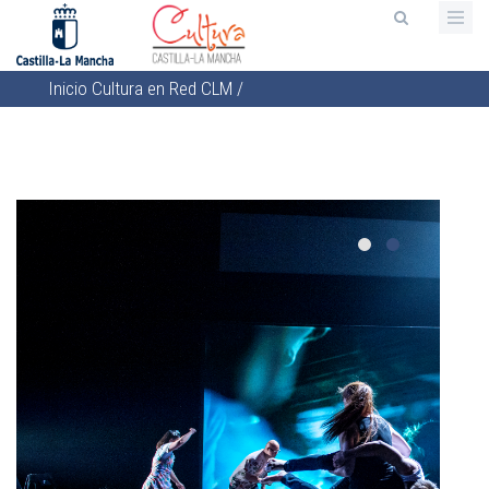
Pasar
al
contenido
Inicio
Cultura en Red CLM
/
principal
Sobrescribir
enlaces
de
ayuda
a
la
navegación