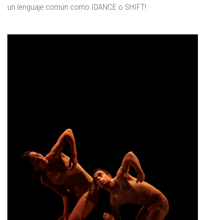
un lenguaje común como IDANCE o SHIFT!