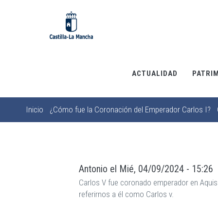
Pasar
al
contenido
principal
ACTUALIDAD
PATRI
Inicio
¿Cómo fue la Coronación del Emperador Carlos I?
Sobrescribir
enlaces
de
ayuda
Antonio
el
Mié, 04/09/2024 - 15:26
a
Carlos V fue coronado emperador en Aquisg
la
referirnos a él como Carlos v.
navegación