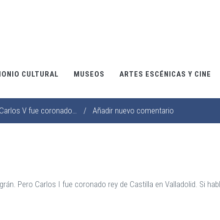
MONIO CULTURAL
MUSEOS
ARTES ESCÉNICAS Y CINE
Carlos V fue coronado…
/
Añadir nuevo comentario
rán. Pero Carlos I fue coronado rey de Castilla en Valladolid. Si