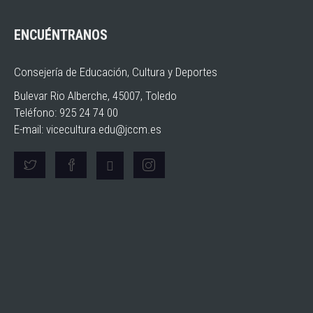
ENCUÉNTRANOS
Consejería de Educación, Cultura y Deportes
Bulevar Rio Alberche, 45007, Toledo
Teléfono: 925 24 74 00
E-mail:
vicecultura.edu@jccm.es